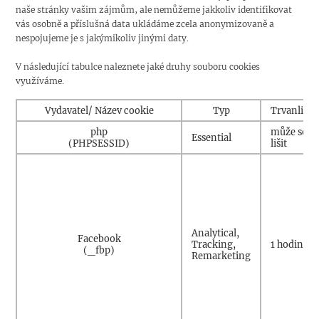
naše stránky vašim zájmům, ale nemůžeme jakkoliv identifikovat
vás osobně a příslušná data ukládáme zcela anonymizovaně a
nespojujeme je s jakýmikoliv jinými daty.
V následující tabulce naleznete jaké druhy souboru cookies
využíváme.
Vydavatel/ Název cookie
Typ
Trvanlivos
php
může se
Essential
(PHPSESSID)
lišit
Analytical,
Facebook
Tracking,
1 hodina
(_fbp)
Remarketing