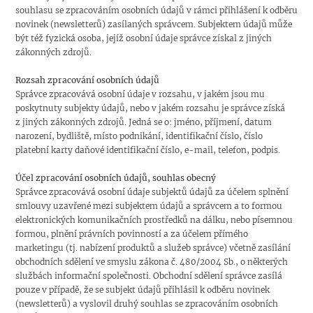
souhlasu se zpracováním osobních údajů v rámci přihlášení k odběru
novinek (newsletterů) zasílaných správcem. Subjektem údajů může
být též fyzická osoba, jejíž osobní údaje správce získal z jiných
zákonných zdrojů.
Rozsah zpracování osobních údajů
Správce zpracovává osobní údaje v rozsahu, v jakém jsou mu
poskytnuty subjekty údajů, nebo v jakém rozsahu je správce získá
z jiných zákonných zdrojů. Jedná se o: jméno, příjmení, datum
narození, bydliště, místo podnikání, identifikační číslo, číslo
platební karty daňové identifikační číslo, e-mail, telefon, podpis.
Účel zpracování osobních údajů, souhlas obecný
Správce zpracovává osobní údaje subjektů údajů za účelem splnění
smlouvy uzavřené mezi subjektem údajů a správcem a to formou
elektronických komunikačních prostředků na dálku, nebo písemnou
formou, plnění právních povinností a za účelem přímého
marketingu (tj. nabízení produktů a služeb správce) včetně zasílání
obchodních sdělení ve smyslu zákona č. 480/2004 Sb., o některých
službách informační společnosti. Obchodní sdělení správce zasílá
pouze v případě, že se subjekt údajů přihlásil k odběru novinek
(newsletterů) a vyslovil druhý souhlas se zpracováním osobních