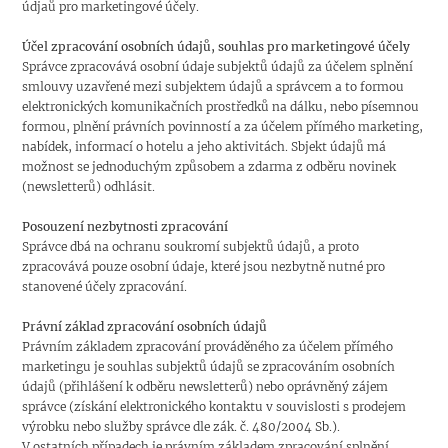
údjaů pro marketingové účely.
Účel zpracování osobních údajů, souhlas pro marketingové účely
Správce zpracovává osobní údaje subjektů údajů za účelem splnění
smlouvy uzavřené mezi subjektem údajů a správcem a to formou
elektronických komunikačních prostředků na dálku, nebo písemnou
formou, plnění právních povinností a za účelem přímého marketing,
nabídek, informací o hotelu a jeho aktivitách. Sbjekt údajů má
možnost se jednoduchým způsobem a zdarma z odběru novinek
(newsletterů) odhlásit.
Posouzení nezbytnosti zpracování
Správce dbá na ochranu soukromí subjektů údajů, a proto
zpracovává pouze osobní údaje, které jsou nezbytně nutné pro
stanovené účely zpracování.
Právní základ zpracování osobních údajů
Právním základem zpracování prováděného za účelem přímého
marketingu je souhlas subjektů údajů se zpracováním osobních
údajů (přihlášení k odběru newsletterů) nebo oprávněný zájem
správce (získání elektronického kontaktu v souvislosti s prodejem
výrobku nebo služby správce dle zák. č. 480/2004 Sb.).
V ostatních případech je právním základem zpracování splnění