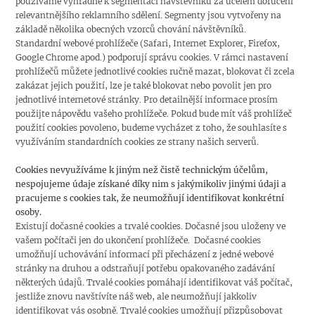
používáme výhradně k segmentaci návštěvníků za účelem doručení
relevantnějšího reklamního sdělení. Segmenty jsou vytvořeny na
základě několika obecných vzorců chování návštěvníků.
Standardní webové prohlížeče (Safari, Internet Explorer, Firefox,
Google Chrome apod.) podporují správu cookies. V rámci nastavení
prohlížečů můžete jednotlivé cookies ručně mazat, blokovat či zcela
zakázat jejich použití, lze je také blokovat nebo povolit jen pro
jednotlivé internetové stránky. Pro detailnější informace prosím
použijte nápovědu vašeho prohlížeče. Pokud bude mít váš prohlížeč
použití cookies povoleno, budeme vycházet z toho, že souhlasíte s
využíváním standardních cookies ze strany našich serverů.
Cookies nevyužíváme k jiným než čistě technickým účelům,
nespojujeme údaje získané díky nim s jakýmikoliv jinými údaji a
pracujeme s cookies tak, že neumožňují identifikovat konkrétní
osoby.
Existují dočasné cookies a trvalé cookies. Dočasné jsou uloženy ve
vašem počítači jen do ukončení prohlížeče. Dočasné cookies
umožňují uchovávání informací při přecházení z jedné webové
stránky na druhou a odstraňují potřebu opakovaného zadávání
některých údajů. Trvalé cookies pomáhají identifikovat váš počítač,
jestliže znovu navštívíte náš web, ale neumožňují jakkoliv
identifikovat vás osobně. Trvalé cookies umožňují přizpůsobovat