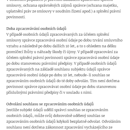
smlouvy, ochrana oprávněných zájmů správce (ochrana majetku,
uplatnění práv ze smlouvy v soudním řízení apod.) a splnění právní
povinnosti.
Doba zpracovávání osobních údajů
V případě osobních údajů zpracovávaných za účelem splnění
smlouvy správce zpracovává osobní údaje po dobu trvání smluvního
vztahu a následně po dobu dalších 10 let, a to s ohledem na délku
promlčecí lhůty u náhrady škody či újmy. V případě zpracování za
účelem splnění právní povinnosti správce zpracovává osobní údaje
po dobu stanovenou právními předpisy. V případě osobních údajů
zpracovávaných na základě souhlasu subjektu údajů správce
zpracovává osobní údaje po dobu 10 let, nebude-li souhlas se
zpracováním osobních údajů do té doby odvolán. Tím není dotčena
povinnost správce zpracovávat osobní údaje po dobu stanovenou
příslušnými právními předpisy či v souladu s nimi.
Odvolání souhlasu se zpracováním osobních údajů
Jestliže subjekt údajů udělil správci souhlas se zpracováním
osobních údajů, může svůj dobrovolně udělený souhlas se
zpracováním osobních údajů kdykoli bezplatně odvolat. Odvoláním
souhlasu není dotčena zákonnost zpracování vycházejícího ze