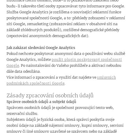
informace třetím osobám, bude-li to požadováno zákonem nebo
budu-li takovéto třetí osoby zpracovávat tyto informace pro Google.
Služba Google Analytics je rozšířena o související reklamní funkce
poskytované společností Google, a to: přehledy zobrazení v reklamní
síti Google, remarketing (zobrazování reklam v obsahové síti na
základě zhlédnutých produktů), rozšířené demografické přehledy
(reportování anonymních demografických dat).
Jak zakázat sledování Google Analytics
Pokud nechcete poskytovat anonymní data o používání webu službě
Google Analytics, můžete
použít plugin poskytovaný společností
. Po nainstalování do Vašeho prohlížeče a aktivaci nebudou
Google
dále data odesílána.
Více informací o zpracování a využití dat najdete ve
smluvních
.
podmínkách společnosti Google
Zásady zpracování osobních údajů
Správce osobních údajů a subjekt údajů
Správcem osobních údajů je společnost provozující tento web,
rezervační službu.
Subjektem údajů je fyzická osoba, která správci poskytla svoje
osobní údaje na základě nájemní smlouvy, kupní smlouvy, servisní
smlouvy či jiné smlouvy uzavřené se správcem nebo na základě